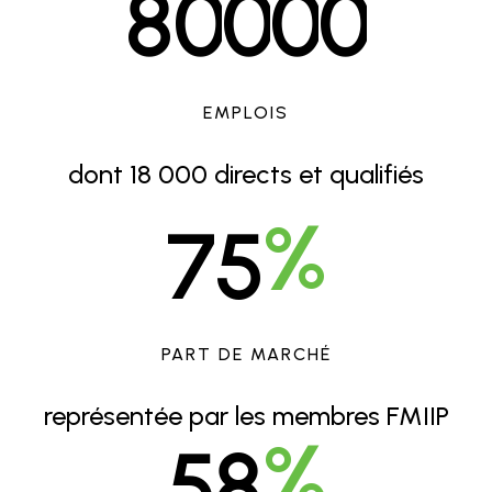
8
0
0
0
0
EMPLOIS
dont 18 000 directs et qualifiés
%
7
5
PART DE MARCHÉ
représentée par les membres FMIIP
%
5
8