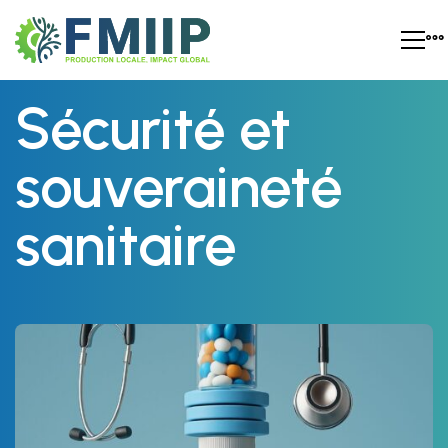
Sécurité
Sécurité et
et
souveraineté
souveraineté
sanitaire
sanitaire