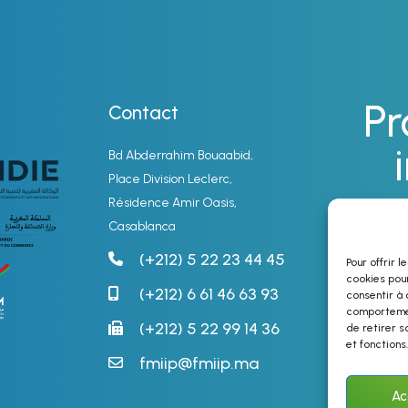
Pr
Contact
Bd Abderrahim Bouaabid,
Place Division Leclerc,
Résidence Amir Oasis,
Casablanca
(+212) 5 22 23 44 45
Pour offrir 
cookies pour
(+212) 6 61 46 63 93
consentir à 
comportement
(+212) 5 22 99 14 36
de retirer s
et fonctions.
fmiip@fmiip.ma
Ac